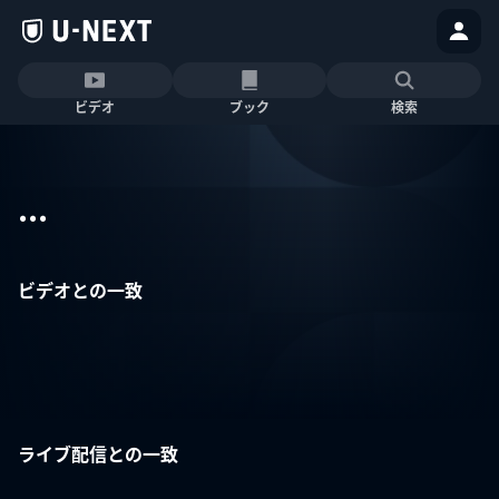
ビデオ
ブック
検索
...
ビデオとの一致
ライブ配信との一致