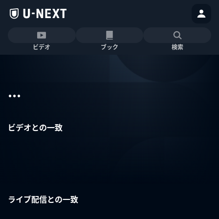
ビデオ
ブック
検索
...
ビデオとの一致
ライブ配信との一致