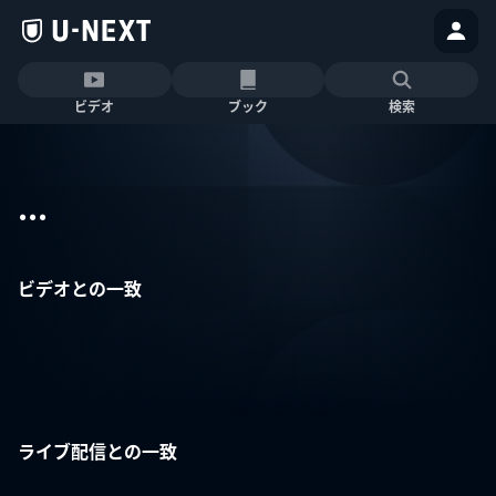
ビデオ
ブック
検索
...
ビデオとの一致
ライブ配信との一致