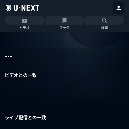
ビデオ
ブック
検索
...
ビデオとの一致
ライブ配信との一致