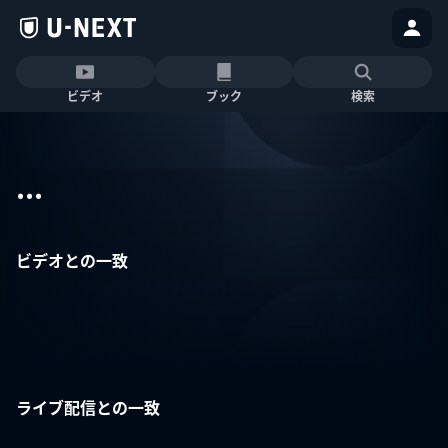
ビデオ
ブック
検索
...
ビデオとの一致
ライブ配信との一致