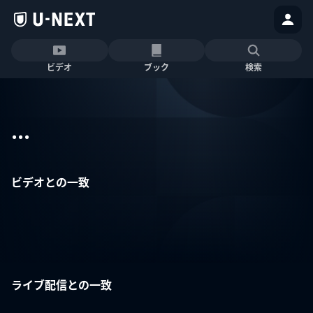
ビデオ
ブック
検索
...
ビデオとの一致
ライブ配信との一致