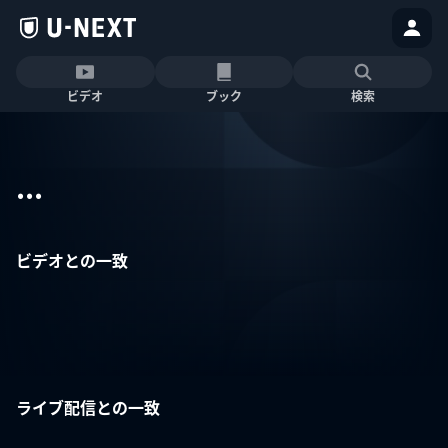
ビデオ
ブック
検索
...
ビデオとの一致
ライブ配信との一致