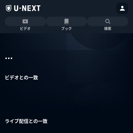
ビデオ
ブック
検索
...
ビデオとの一致
ライブ配信との一致