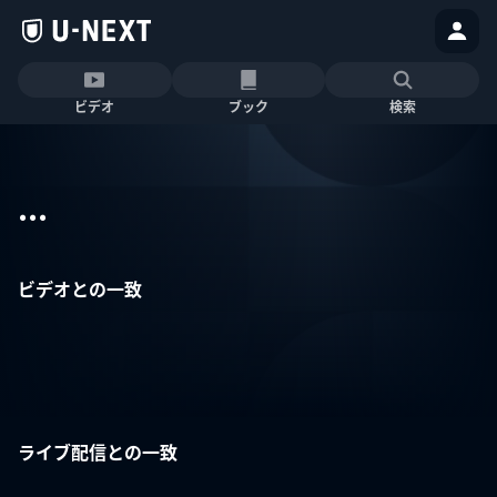
ビデオ
ブック
検索
...
ビデオとの一致
ライブ配信との一致