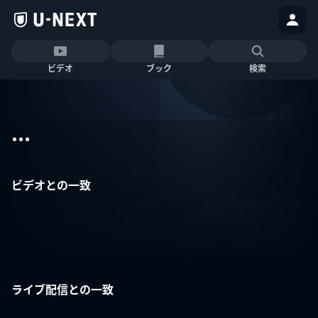
ビデオ
ブック
検索
...
ビデオとの一致
ライブ配信との一致