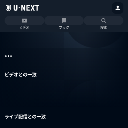
ビデオ
ブック
検索
...
ビデオとの一致
ライブ配信との一致