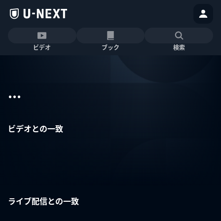
ビデオ
ブック
検索
...
ビデオとの一致
ライブ配信との一致