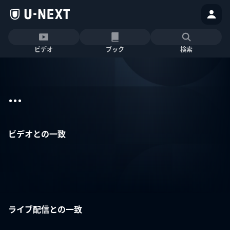
ビデオ
ブック
検索
...
ビデオとの一致
ライブ配信との一致