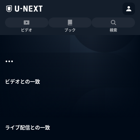
ビデオ
ブック
検索
...
ビデオとの一致
ライブ配信との一致