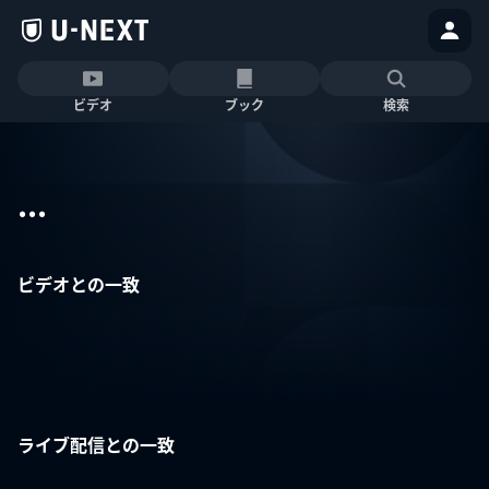
ビデオ
ブック
検索
...
ビデオとの一致
ライブ配信との一致