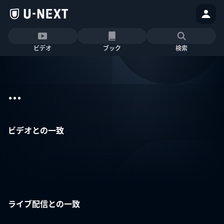
ビデオ
ブック
検索
...
ビデオとの一致
ライブ配信との一致