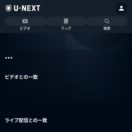
ビデオ
ブック
検索
...
ビデオとの一致
ライブ配信との一致