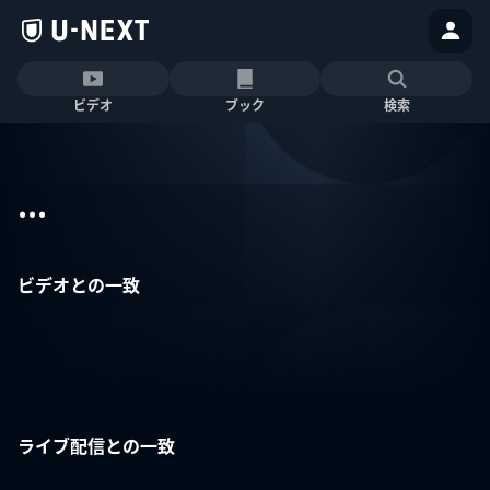
ビデオ
ブック
検索
...
ビデオとの一致
ライブ配信との一致