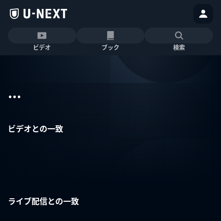
ビデオ
ブック
検索
...
ビデオとの一致
ライブ配信との一致