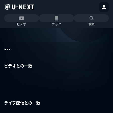
ビデオ
ブック
検索
...
ビデオとの一致
ライブ配信との一致