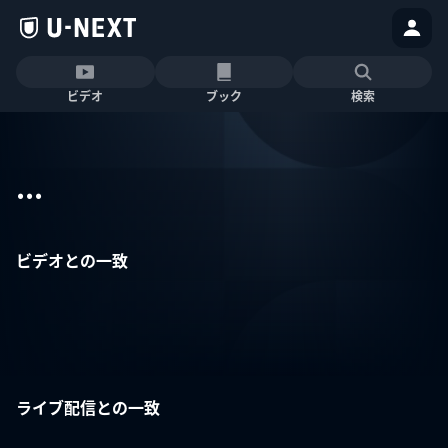
ビデオ
ブック
検索
...
ビデオとの一致
ライブ配信との一致