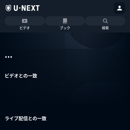
ビデオ
ブック
検索
...
ビデオとの一致
ライブ配信との一致