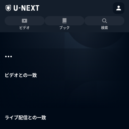
ビデオ
ブック
検索
...
ビデオとの一致
ライブ配信との一致