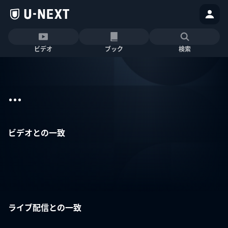
ビデオ
ブック
検索
...
ビデオとの一致
ライブ配信との一致