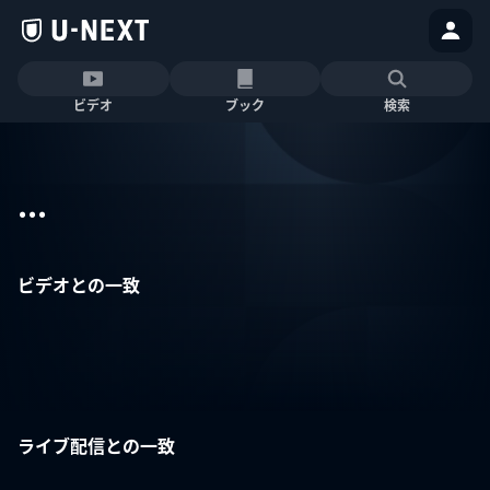
ビデオ
ブック
検索
...
ビデオとの一致
ライブ配信との一致