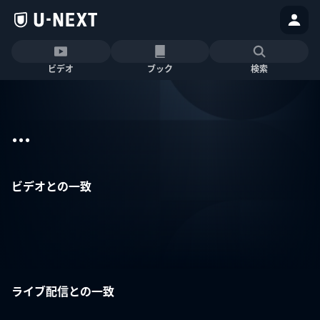
ビデオ
ブック
検索
...
ビデオとの一致
ライブ配信との一致