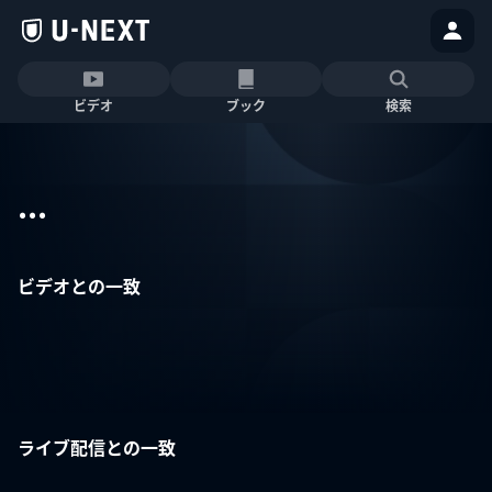
ビデオ
ブック
検索
...
ビデオとの一致
ライブ配信との一致