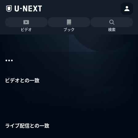
ビデオ
ブック
検索
...
ビデオとの一致
ライブ配信との一致