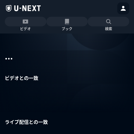
ビデオ
ブック
検索
...
ビデオとの一致
ライブ配信との一致