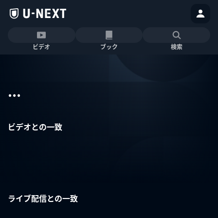
ビデオ
ブック
検索
...
ビデオとの一致
ライブ配信との一致