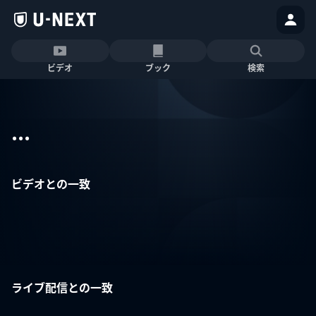
ビデオ
ブック
検索
...
ビデオとの一致
ライブ配信との一致