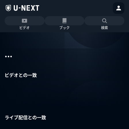
ビデオ
ブック
検索
...
ビデオとの一致
ライブ配信との一致