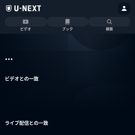
ビデオ
ブック
検索
...
ビデオとの一致
ライブ配信との一致