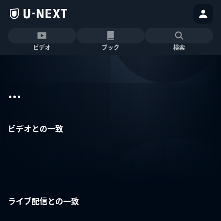
ビデオ
ブック
検索
...
ビデオとの一致
ライブ配信との一致