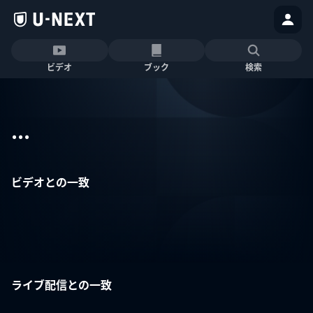
ビデオ
ブック
検索
...
ビデオとの一致
ライブ配信との一致