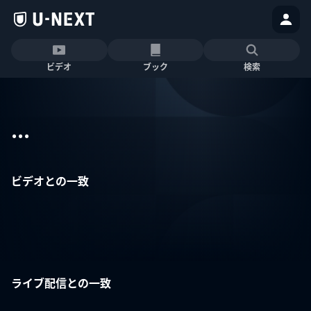
ビデオ
ブック
検索
...
ビデオとの一致
ライブ配信との一致