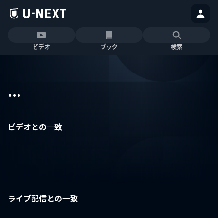
ビデオ
ブック
検索
...
ビデオとの一致
ライブ配信との一致