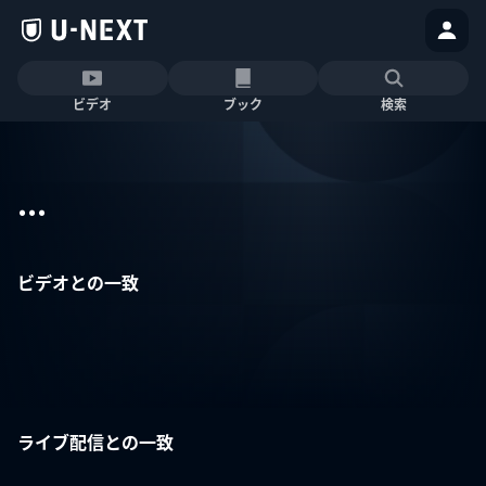
ビデオ
ブック
検索
...
ビデオとの一致
ライブ配信との一致