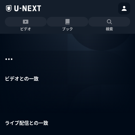
ビデオ
ブック
検索
...
ビデオとの一致
ライブ配信との一致