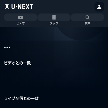
ビデオ
ブック
検索
...
ビデオとの一致
ライブ配信との一致