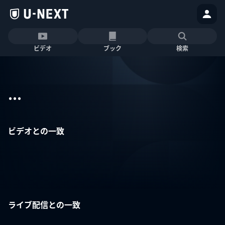
ビデオ
ブック
検索
...
ビデオとの一致
ライブ配信との一致