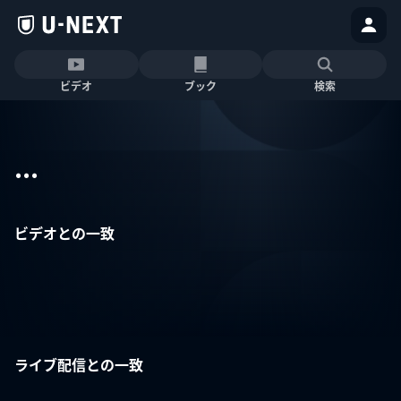
ビデオ
ブック
検索
...
ビデオとの一致
ライブ配信との一致