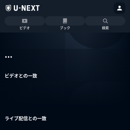
ビデオ
ブック
検索
...
ビデオとの一致
ライブ配信との一致