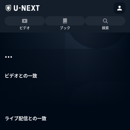
ビデオ
ブック
検索
...
ビデオとの一致
ライブ配信との一致