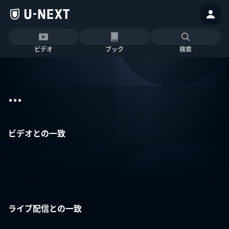
ビデオ
ブック
検索
...
ビデオとの一致
ライブ配信との一致