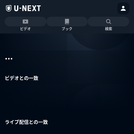
ビデオ
ブック
検索
...
ビデオとの一致
ライブ配信との一致