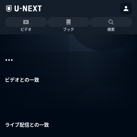
ビデオ
ブック
検索
...
ビデオとの一致
ライブ配信との一致