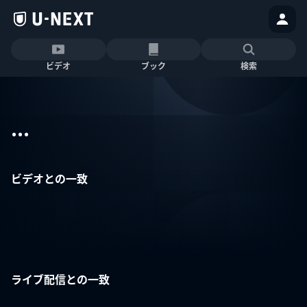
ビデオ
ブック
検索
...
ビデオとの一致
ライブ配信との一致