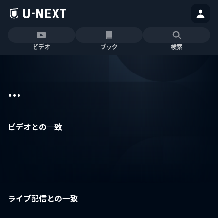
ビデオ
ブック
検索
...
ビデオとの一致
ライブ配信との一致