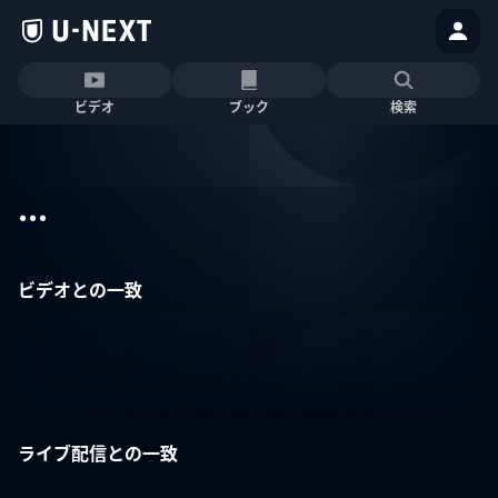
ビデオ
ブック
検索
...
ビデオとの一致
ライブ配信との一致